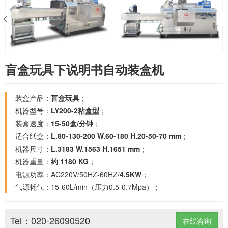
盲盒玩具下说明书自动装盒机
装盒产品：
盲盒玩具
；
机器型号：
LY200-2粘盒型
；
装盒速度：
15-50盒/分钟
；
适合纸盒：
L.80-130-200 W.60-180 H.20-50-70 mm
；
机器尺寸：
L.3183 W.1563 H.1651 mm
；
机器重量：
约 1180 KG
；
电源功率：AC220V/50HZ-60HZ/
4.5KW
；
气源耗气：15-60L/min（压力0.5-0.7Mpa）；
Tel：020-26090520
在线咨询